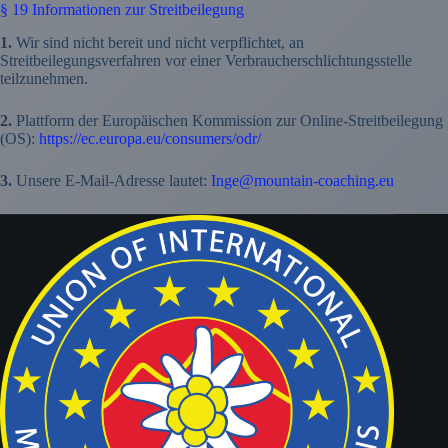
§ 19 Informationen zur Streitbeilegung
1.
Wir sind nicht bereit und nicht verpflichtet, an
Streitbeilegungsverfahren vor einer Verbraucherschlichtungsstelle
teilzunehmen.
2.
Plattform der Europäischen Kommission zur Online-Streitbeilegung
(OS):
https://ec.europa.eu/consumers/odr/
3.
Unsere E-Mail-Adresse lautet:
Inge@mountain-coaching.eu