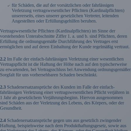
für Schäden, die auf der vorsätzlichen oder fahrlässigen
Verletzung vertragswesentlicher Pflichten (Kardinalpflichten)
unsererseits, eines unserer gesetzlichen Vertreter, leitenden
Angestellten oder Erfüllungsgehilfen beruhen.
Vertragswesentliche Pflichten (Kardinalpflichten) im Sinne der
vorstehenden Unterabschnitte Ziffer 1. a. und b. sind Pflichten, deren
Erfüllung die ordnungsgemäße Durchführung des Vertrages erst
ermöglichen und auf deren Einhaltung der Kunde regelmäßig vertraut.
2.2
Im Falle der einfach-fahrlässigen Verletzung einer wesentlichen
Vertragspflicht ist die Haftung der Höhe nach auf den typischerweise
zu erwartenden, bei Vertragsschluss bei Anwendung ordnungsgemäßer
Sorgfalt für uns vorhersehbaren Schaden beschränkt.
2.3
Schadenersatzansprüche des Kunden im Falle der einfach-
fahrlässigen Verletzung einer vertragswesentlichen Pflicht verjähren in
1 Jahr ab gesetzlichem Verjährungsbeginn. Hiervon ausgenommen
sind Schäden aus der Verletzung des Lebens, des Körpers, oder der
Gesundheit.
2.4
Schadenersatzansprüche gegen uns aus gesetzlich zwingender
Haftung, beispielsweise nach dem Produkthaftungsgesetz, sowie aus
der Verletzung des Lebens, des Körpers, oder der Gesundheit bleiben